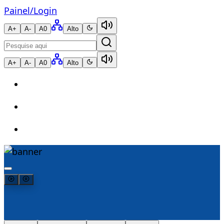
Painel
/
Login
A+
A-
A0
Alto
A+
A-
A0
Alto